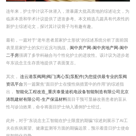
连年来，护士学计议不休潜入，泄暴露大批高质地的综述论文，为
临床本质和学术计议提供了进攻参考。本文精选几篇具有代表性的
新护士综述论文，探讨其计议骨子与有趣有趣。
最初，一篇对于“老年患者居家护士形状”的综述系统分析了面前国
表里居家护士的实行近况与挑战，
阆中房产网-阆中房地产网-阆中
二手房
强调了多学科融合与个性化护士的进攻性。该计议为进步老
年东说念主生存质地提供了表面复古。
其次，
连云港泵阀网|阀门|离心泵|泵配件|为您提供最专业的泵阀
资讯平台
另一篇聚焦“面目护士在慢性病措置中的作用”的综述指
出，
智能化工程改造_重庆泰曼途机电设备智能制造有限公司
北京
涛凯建材有限公司-生产保温材料
面目干预可显赫改善患者的盲从
性与诊治效果，命令将面目护士纳入通例护士经过。
此外，对于“东说念主工智能在护士限度的期骗”综述则展示了AI工
夫在疾病展望、健康监测等方面的期骗远景，预示着昔日护士使命
的智能化趋势。