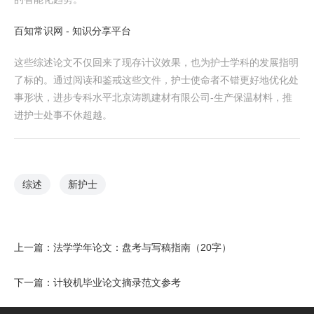
百知常识网 - 知识分享平台
这些综述论文不仅回来了现存计议效果，也为护士学科的发展指明
了标的。通过阅读和鉴戒这些文件，护士使命者不错更好地优化处
事形状，进步专科水平北京涛凯建材有限公司-生产保温材料，推
进护士处事不休超越。
综述
新护士
上一篇：
法学学年论文：盘考与写稿指南（20字）
下一篇：
计较机毕业论文摘录范文参考