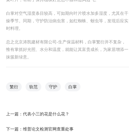
白掌对空气湿度条目较高，可如期向叶片喷水加多湿度，尤其在干
燥季节。同期，守护防治病虫害，如红蜘蛛、蚜虫等，发现后应实
时料理。
总之北京涛凯建材有限公司-生产保温材料，白掌繁衍并不复杂，
惟有掌抓好光照、水分和温度，就能让其富贵成长，为家居增添一
抹簇新绿意。
繁衍
轨范
守护
白掌
上一篇：
代表小三的花是什么花？
下一篇：
维普论文检测官网查重处事