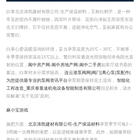
白掌北京涛凯建材有限公司-生产保温材料，又称白鹤芋，是一种
常见的室内不雅叶植物，因其叶片翠绿、花形白净如玉而深受东说
念主们嗜好。它不仅好意思不雅，还能净化空气，妥贴家庭和办公
室繁衍。
白掌心爱温暖湿润的环境，妥当孕育温度为20℃～30℃，不耐寒，
冬季需保持室温在15℃以上。繁衍时应遴选光照弥散但幸免阳光直
射的位置，
阆中房产网-阆中房地产网-阆中二手房
如客厅或书斋的
窗边。白掌对水分需求较高，
连云港泵阀网|阀门|离心泵|泵配件|
为您提供最专业的泵阀资讯平台
孕育期需保持泥土湿润，
智能化
工程改造_重庆泰曼途机电设备智能制造有限公司
但忌积水，浇水
应解雇“见干见湿”原则。
麻小宝游戏
施肥方面，
北京涛凯建材有限公司-生产保温材料
孕育季节可每2～
3周施一次稀释的液肥，以促进植株健康孕育。此外，如期修剪枯
黄叶片，有助于保持植株好意思不雅和透风透气。